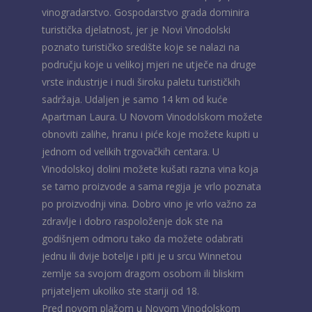
vinogradarstvo. Gospodarstvo grada dominira
turistička djelatnost, jer je Novi Vinodolski
poznato turističko središte koje se nalazi na
području koje u velikoj mjeri ne utječe na druge
vrste industrije i nudi široku paletu turističkih
sadržaja. Udaljen je samo 14 km od kuće
Apartman Laura. U Novom Vinodolskom možete
obnoviti zalihe, hranu i piće koje možete kupiti u
jednom od velikih trgovačkih centara. U
Vinodolskoj dolini možete kušati razna vina koja
se tamo proizvode a sama regija je vrlo poznata
po proizvodnji vina. Dobro vino je vrlo važno za
zdravlje i dobro raspoloženje dok ste na
godišnjem odmoru tako da možete odabrati
jednu ili dvije botelje i piti je u srcu Winnetou
zemlje sa svojom dragom osobom ili bliskim
prijateljem ukoliko ste stariji od 18.
Pred novom plažom u Novom Vinodolskom