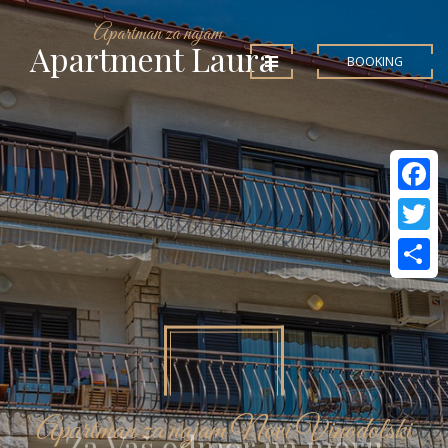
Apartman za najam
Apartment Laura
BOOKING
Facebo
Twitter
Share
Apartman za najam Novi Vinodolski