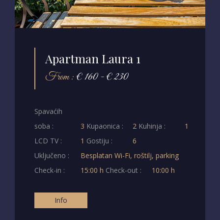
Apartman Laura 1
From :
€ 160 - € 230
Spavaćih
soba :
3
Kupaonica :
2
Kuhinja :
1
LCD TV :
1
Gostiju :
6
Uključeno :
Besplatan Wi-Fi, roštilj, parking
Check-in :
15:00 h
Check-out :
10:00 h
Info