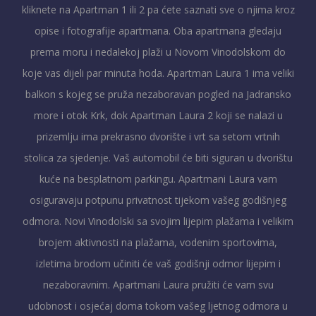
kliknete na Apartman 1 ili 2 pa ćete saznati sve o njima kroz
opise i fotografije apartmana. Oba apartmana gledaju
prema moru i nedalekoj plaži u Novom Vinodolskom do
koje vas dijeli par minuta hoda. Apartman Laura 1 ima veliki
balkon s kojeg se pruža nezaboravan pogled na Jadransko
more i otok Krk, dok Apartman Laura 2 koji se nalazi u
prizemlju ima prekrasno dvorište i vrt sa setom vrtnih
stolica za sjedenje. Vaš automobil će biti siguran u dvorištu
kuće na besplatnom parkingu. Apartmani Laura vam
osiguravaju potpunu privatnost tijekom vašeg godišnjeg
odmora. Novi Vinodolski sa svojim lijepim plažama i velikim
brojem aktivnosti na plažama, vodenim sportovima,
izletima brodom učiniti će vaš godišnji odmor lijepim i
nezaboravnim. Apartmani Laura pružiti će vam svu
udobnost i osjećaj doma tokom vašeg ljetnog odmora u