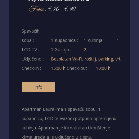
From :
€ 70 - € 90
Spavaćih
soba :
1
Kupaonica :
1
Kuhinja :
1
LCD TV :
1
Gostiju :
2
Uključeno :
Besplatan Wi-Fi, roštilj, parking, vrt
Check-in :
15:00 h
Check-out :
10:00 h
Info
Apartman Laura ima 1 spavaću sobu, 1
kupaonicu, LCD televizor i potpuno opremljenu
kuhinju. Apartman je klimatiziran i korištenje
klima uređaja je uključeno u cijenu.